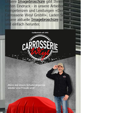
Unsere
Imagebroschüre
gibt Ihnen einen
ersten Eindruck - in unsere Arbeiten, die
Kompetenzen und Leistungen «Der
Carrosserie Weyl GmbH». Laden Sie sich
unsere aktuelle
Imagebroschüre
schnell
und einfach herunter.