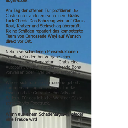
abgewickelt.
Am Tag der offenen Tür profitieren
die
Gäste unter anderem von einem
Gratis
Lack-Check
.
Das Fahrzeug wird auf Glanz,
Rost, Kratzer und Steinschlag überprüft.
Kleine Schäden repariert das kompetente
Team von Carrosserie Weyl auf Wunsch
direkt vor Ort.
Neben
verschiedenen Preisreduktionen
erhalten Kunden bei Vergabe einer
Scheibenersatz Reparatur – Gratis eine
Autobahnvignette. (entsprechende Bons
vorweisen oder Flyer bei uns anfordern).
Wie es sich für eine Carrosserie gehört,
kommen am Tag der offenen Tür das
Essen und die Getränke ebenfalls auf
Rädern. Für das leibliche Wohl der Gäste
sorgt
Chivito Foodtruck.
Wenn aus einem Schadenärgernis wieder
eine Freude wird