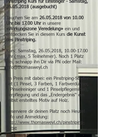
Pinstriping Kurs für Einsteiger - Samstag,
26.05.2018
(ausgebucht)
Tauchen Sie am
26.05.2018
von 10.00
Uhr bis 17.00 Uhr
in unsere
«Wirkungszone Veredelung»
ein und
entdecken Sie in diesem Kurs
die Kunst
des Pinstriping.
Kurs: Samstag,
26.05.2018
,
10.00-17.00
Uhr (max. 5 Teilnehmer). Noch 1 Platz
frei, schnapp ihn Dir via PN oder Mail:
info@thomasweyl.ch
Im Preis mit dabei: ein Pinstriping-Starter-
Set (1 Pinsel, 3 Farben, 1 Farbverdünner,
1 Pinselreiniger und 1 Pinselpflegemittel),
Verpflegung und das „Endergebnis“ ein
selbst erstelltes Motiv auf Holz.
Reserviere dir deinen Platz noch Heute!
Info und Anmeldung:
http://www.thomasweyl.ch/pinstriping-
kurse