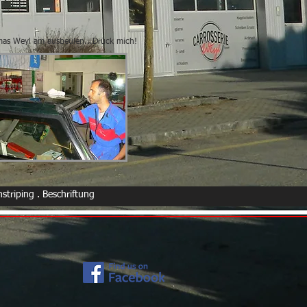
as Weyl am ausbeulen...Drück mich!
nstriping . Beschriftung