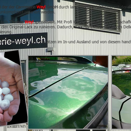
 der der Carrosserie
Weyl
GmbH
durch langjährigere Erfahrung mit der 
 unkompliziert repariert werden.
t sich
Thomas
Weyl
spezialisiert.
Mit Profi Werkzeug und viel Gefühl schaff
en Original-Lack zu ruinieren. Dadurch, dass der Lack bei kleineren Delle
ierung.
jähren Erfahrungen und Einsätzen im In-und Ausland und von diesem hand