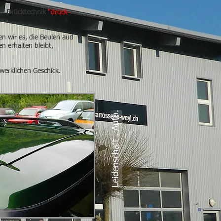
der
Drücktechnik
"drück-
en wir es, die Beulen aud
n erhalten bleibt,
werklichen Geschick.
Leidenschaft . Auto.