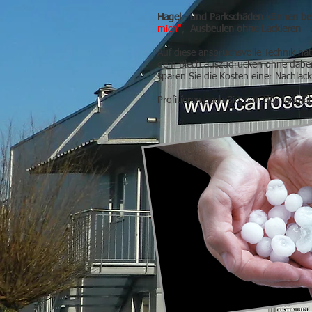
Hagel - und Parkschäden können bei
mich"
,
Ausbeulen ohne Lackieren
-
Auf diese anspruchsvolle Technik ha
dem Blech auszudrücken ohne dabei d
sparen Sie die Kosten einer Nachlack
Profitieren auch Sie, von den lang