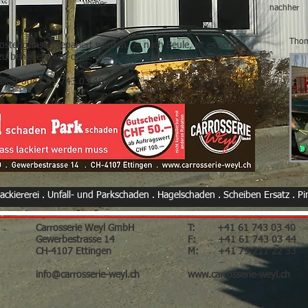
vorher
nachher
Thom
tengünstig repariert werden. Je nach Beule, ist es schon
 zu beheben, was ohne diese Technik undenkbar wäre.
lles! 0041 61 743 03 40
Lackiererei . Unfall- und Parkschaden . Hagelschaden . Scheiben Ersatz . Pi
Carrosserie Weyl GmbH
T: +41 61 743 03 40
Gewerbestrasse 14
F: +41 61 743 03 44
CH-4107 Ettingen
M: +41 79 211 22 33
info@carrosserie-weyl.ch
www.carrosserie-weyl.ch