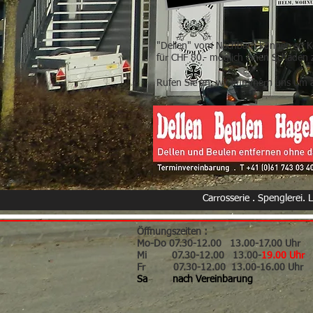
"Dellen" vom Nachbarn können so Kos
für CHF 80.- möglich einen Schaden
Rufen Sie an, wir kümmern uns um a
Carrosserie . Spenglerei. 
Öffnungszeiten :
Mo-Do 07.30-12.00 13.00-17.00 Uhr
Mi 07.30-12.00 13.00-
19.00
Uhr
Fr 07.30-12.00 13.00-16.00 Uhr
Sa nach Vereinbarung