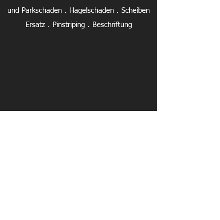
und Parkschaden . Hagelschaden . Scheiben
Ersatz . Pinstriping . Beschriftung
Öffnungszeiten :
Mo-Do
07.30-12.00
13.00-17.00
Uhr
Mi
07.30-12.00
13.00-
19.00
Uhr
Fr 07.30-12.00 13.00-16.00 Uhr