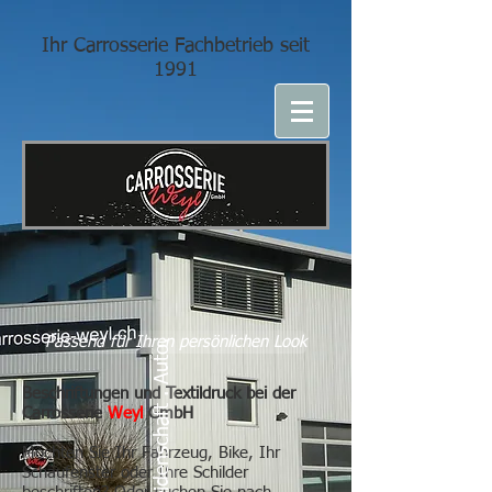
Ihr Carrosserie Fachbetrieb seit
1991
Passend für Ihren persönlichen Look
Leidenschaft . Auto.
Beschriftungen und Textildruck bei der
Carrosserie
Weyl
GmbH
Möchten Sie Ihr Fahrzeug, Bike, Ihr
Schaufenster oder Ihre Schilder